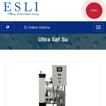
EVSEL
Toggle
Online Ödeme
Togg
navigation
navig
Ultra Saf Su