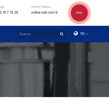
aşın
Online Ödeme
2 417 76 20
online.esli.com.tr
EVSEL
TR