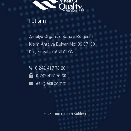
İletişim
Antalya Organize Sanayi Bölgesi 1.
Kısım Antalya Bulvarı No: 36 07190
Döşemealtı / ANTALYA
0 242 417 76 20
0 242 417 76 30
esli@esli.com.tr
2026. Tüm Hakları Saklıdır..