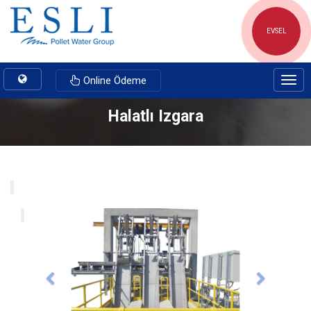
EVSEL
Toggle
Online Ödeme
Togg
navigation
navig
Halatlı Izgara