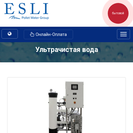
бытовой
Toggle
Онлайн-Оплата
Togg
navigation
navig
Ультрачистая вода