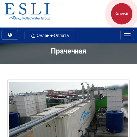
бытовой
Toggle
Онлайн-Оплата
Togg
navigation
navig
Прачечная