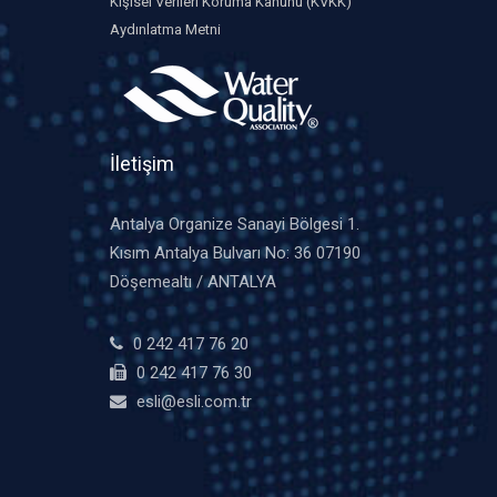
Kişisel Verileri Koruma Kanunu (KVKK)
Aydınlatma Metni
İletişim
Antalya Organize Sanayi Bölgesi 1.
Kısım Antalya Bulvarı No: 36 07190
Döşemealtı / ANTALYA
0 242 417 76 20
0 242 417 76 30
esli@esli.com.tr