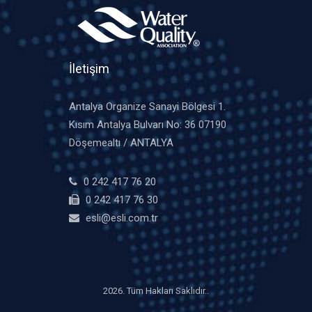
İletişim
Antalya Organize Sanayi Bölgesi 1.
Kısım Antalya Bulvarı No: 36 07190
Döşemealtı / ANTALYA
0 242 417 76 20
0 242 417 76 30
esli@esli.com.tr
2026. Tüm Hakları Saklıdır..