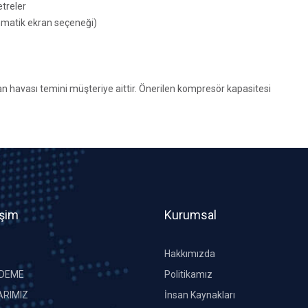
etreler
unmatik ekran seçeneği)
n havası temini müşteriye aittir. Önerilen kompresör kapasitesi
işim
Kurumsal
Hakkımızda
ÖDEME
Politikamız
RIMIZ
İnsan Kaynakları