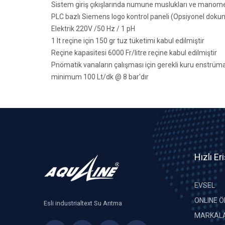
Sistem giriş çıkışlarında numune muslukları ve manom
PLC bazlı Siemens logo kontrol paneli (Opsiyonel dok
Elektrik 220V /50 Hz / 1 pH
1 lt reçine için 150 gr tuz tüketimi kabul edilmiştir
Reçine kapasitesi 6000 Fr/litre reçine kabul edilmiştir
Pnömatik vanaların çalışması için gerekli kuru enstrüma
minimum 100 Lt/dk @ 8 bar'dır
Hızlı Er
EVSEL
ONLINE 
Esli industrialtext Su Arıtma
MARKALA