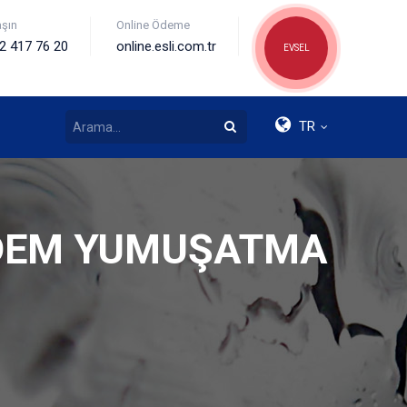
aşın
Online Ödeme
2 417 76 20
online.esli.com.tr
EVSEL
TR
NDEM YUMUŞATMA