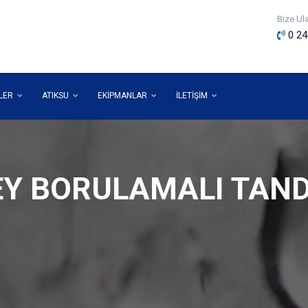
Bize Ul
0 24
MLER
ATIKSU
EKİPMANLAR
İLETİŞİM
ZEY BORULAMALI TA