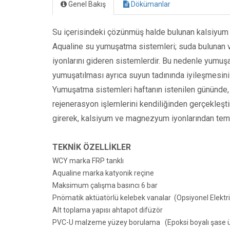
Genel Bakış
Dökümanlar
Su içerisindeki çözünmüş halde bulunan kalsiyum
Aqualine su yumuşatma sistemleri; suda bulunan
iyonlarını gideren sistemlerdir. Bu nedenle yumuşa
yumuşatılması ayrıca suyun tadınında iyileşmesini 
Yumuşatma sistemleri haftanın istenilen gününde, 
rejenerasyon işlemlerini kendiliğinden gerçekleşti
girerek, kalsiyum ve magnezyum iyonlarından temi
TEKNİK ÖZELLİKLER
WCY marka FRP tanklı
Aqualine marka katyonik reçine
Maksimum çalışma basıncı 6 bar
Pnömatik aktüatörlü kelebek vanalar (Opsiyonel Elektr
Alt toplama yapısı ahtapot difüzör
PVC-U malzeme yüzey borulama (Epoksi boyalı şase ü